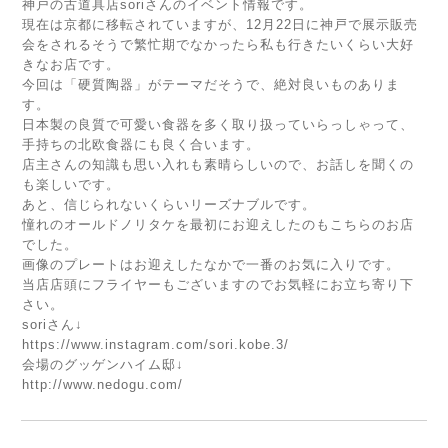
神戸の古道具店soriさんのイベント情報です。
現在は京都に移転されていますが、12月22日に神戸で展示販売
会をされるそうで繁忙期でなかったら私も行きたいくらい大好
きなお店です。
今回は「硬質陶器」がテーマだそうで、絶対良いものありま
す。
日本製の良質で可愛い食器を多く取り扱っていらっしゃって、
手持ちの北欧食器にも良く合います。
店主さんの知識も思い入れも素晴らしいので、お話しを聞くの
も楽しいです。
あと、信じられないくらいリーズナブルです。
憧れのオールドノリタケを最初にお迎えしたのもこちらのお店
でした。
画像のプレートはお迎えしたなかで一番のお気に入りです。
当店店頭にフライヤーもございますのでお気軽にお立ち寄り下
さい。
soriさん↓
https://www.instagram.com/sori.kobe.3/
会場のグッゲンハイム邸↓
http://www.nedogu.com/