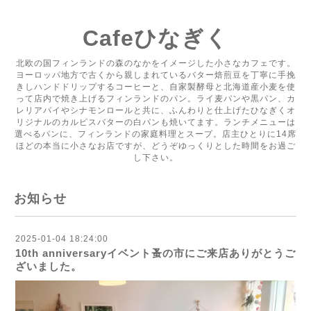
Cafeひなぎく
北欧の国フィンランドの森のなかをイメージした小さなカフェです。
ヨーロッパ地方で古くから親しまれているバター焙煎豆を丁寧に手挽
きしハンドドリップするコーヒーと、自家製酵母と北海道産小麦を使
って店内で焼き上げるフィンランドのパン。ライ麦パンや黒パン、カ
レリアパイやシナモンロールと共に、ふんわりと仕上げたひなぎくオ
リジナルのカルピスバターの白パンも焼いてます。ランチメニューは
選べるパンに、フィンランドの家庭料理とスープ。店主ひとりに14席
ほどの本当に小さなお店ですが、どうぞゆっくりとした時間をお過ご
し下さい。
お知らせ
2025-01-04 18:24:00
10th anniversaryイベント蚤の市にご来店ありがとうご
ざいました。