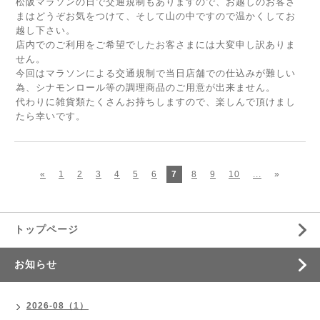
松阪マラソンの日で交通規制もありますので、お越しのお客さ
まはどうぞお気をつけて、そして山の中ですので温かくしてお
越し下さい。
店内でのご利用をご希望でしたお客さまには大変申し訳ありま
せん。
今回はマラソンによる交通規制で当日店舗での仕込みが難しい
為、シナモンロール等の調理商品のご用意が出来ません。
代わりに雑貨類たくさんお持ちしますので、楽しんで頂けまし
たら幸いです。
«
1
2
3
4
5
6
7
8
9
10
...
»
トップページ
お知らせ
2026-08（1）