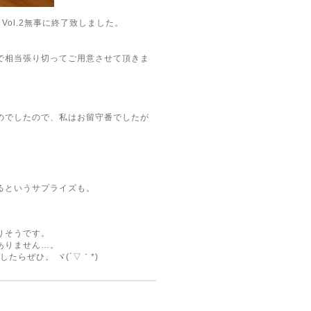
nt Vol.2無事に終了致しました。
で相当張り切ってご用意させて頂きま
のでしたので、私はお留守番でしたが
るというサプライズも。
りそうです。
ありません…。
たらぜひ。 ヾ(´▽｀*)