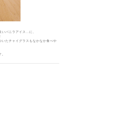
良いバニラアイス…に、
！
ついたチャイグラスもなかなか食べや
す。