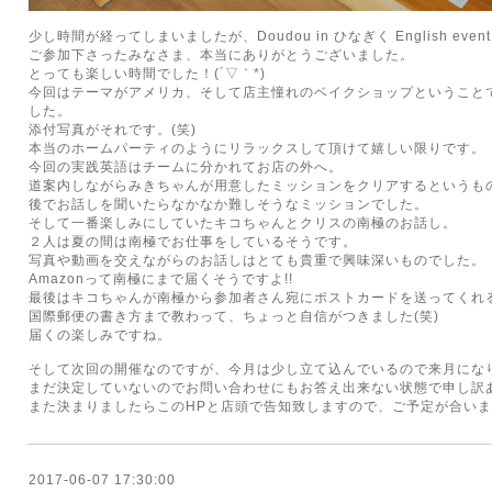
少し時間が経ってしまいましたが、Doudou in ひなぎく English eve
ご参加下さったみなさま、本当にありがとうございました。
とっても楽しい時間でした！(´▽｀*)
今回はテーマがアメリカ、そして店主憧れのベイクショップということ
した。
添付写真がそれです。(笑)
本当のホームパーティのようにリラックスして頂けて嬉しい限りです。
今回の実践英語はチームに分かれてお店の外へ。
道案内しながらみきちゃんが用意したミッションをクリアするというも
後でお話しを聞いたらなかなか難しそうなミッションでした。
そして一番楽しみにしていたキコちゃんとクリスの南極のお話し。
２人は夏の間は南極でお仕事をしているそうです。
写真や動画を交えながらのお話しはとても貴重で興味深いものでした。
Amazonって南極にまで届くそうですよ!!
最後はキコちゃんが南極から参加者さん宛にポストカードを送ってくれ
国際郵便の書き方まで教わって、ちょっと自信がつきました(笑)
届くの楽しみですね。
そして次回の開催なのですが、今月は少し立て込んでいるので来月にな
まだ決定していないのでお問い合わせにもお答え出来ない状態で申し訳
また決まりましたらこのHPと店頭で告知致しますので、ご予定が合いまし
2017-06-07 17:30:00