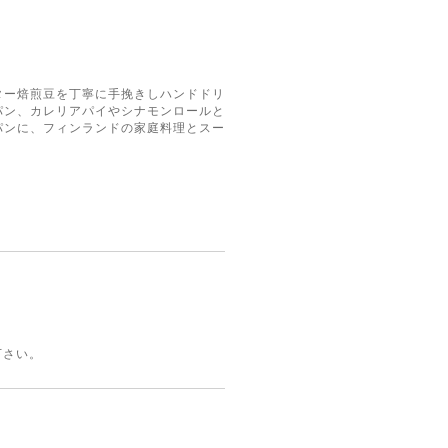
ター焙煎豆を丁寧に手挽きしハンドドリ
パン、カレリアパイやシナモンロールと
パンに、フィンランドの家庭料理とスー
下さい。