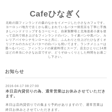
Cafeひなぎく
北欧の国フィンランドの森のなかをイメージした小さなカフェです。
ヨーロッパ地方で古くから親しまれているバター焙煎豆を丁寧に手挽
きしハンドドリップするコーヒーと、自家製酵母と北海道産小麦を使
って店内で焼き上げるフィンランドのパン。ライ麦パンや黒パン、カ
レリアパイやシナモンロールと共に、ふんわりと仕上げたひなぎくオ
リジナルのカルピスバターの白パンも焼いてます。ランチメニューは
選べるパンに、フィンランドの家庭料理とスープ。店主ひとりに14席
ほどの本当に小さなお店ですが、どうぞゆっくりとした時間をお過ご
し下さい。
お知らせ
2016-04-17 08:27:00
本日店内貸切りの為、通常営業はお休みさせていただき
ます。
本日は店内貸切りでの集まり予約がありますので、通常営業は
終日お休みとさせていただきます。