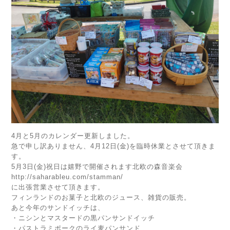
4月と5月のカレンダー更新しました。
急で申し訳ありません、4月12日(金)を臨時休業とさせて頂きま
す。
5月3日(金)祝日は嬉野で開催されます北欧の森音楽会
http://saharableu.com/stamman/
に出張営業させて頂きます。
フィンランドのお菓子と北欧のジュース、雑貨の販売。
あと今年のサンドイッチは、
・ニシンとマスタードの黒パンサンドイッチ
・パストラミポークのライ麦パンサンド