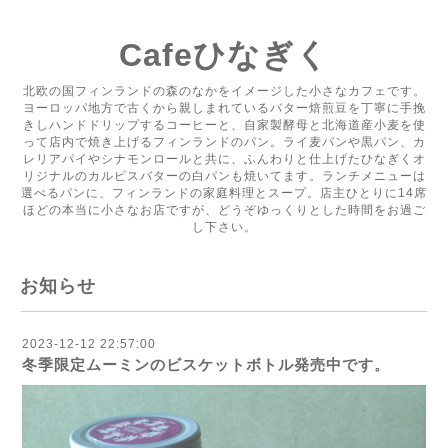
Cafeひなぎく
北欧の国フィンランドの森のなかをイメージした小さなカフェです。
ヨーロッパ地方で古くから親しまれているバター焙煎豆を丁寧に手挽
きしハンドドリップするコーヒーと、自家製酵母と北海道産小麦を使
って店内で焼き上げるフィンランドのパン。ライ麦パンや黒パン、カ
レリアパイやシナモンロールと共に、ふんわりと仕上げたひなぎくオ
リジナルのカルピスバターの白パンも焼いてます。ランチメニューは
選べるパンに、フィンランドの家庭料理とスープ。店主ひとりに14席
ほどの本当に小さなお店ですが、どうぞゆっくりとした時間をお過ご
し下さい。
お知らせ
2023-12-12 22:57:00
冬季限定ムーミンのビスケットボトル発売中です。