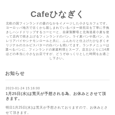
Cafeひなぎく
北欧の国フィンランドの森のなかをイメージした小さなカフェです。
ヨーロッパ地方で古くから親しまれているバター焙煎豆を丁寧に手挽
きしハンドドリップするコーヒーと、自家製酵母と北海道産小麦を使
って店内で焼き上げるフィンランドのパン。ライ麦パンや黒パン、カ
レリアパイやシナモンロールと共に、ふんわりと仕上げたひなぎくオ
リジナルのカルピスバターの白パンも焼いてます。ランチメニューは
選べるパンに、フィンランドの家庭料理とスープ。店主ひとりに14席
ほどの本当に小さなお店ですが、どうぞゆっくりとした時間をお過ご
し下さい。
お知らせ
2023-01-24 15:16:00
1月25日(水)は荒天が予想される為、お休みとさせて頂
きます。
明日1月25日(水)は荒天が予想されておりますので、お休みとさ
せて頂きます。