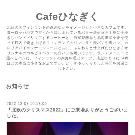
Cafeひなぎく
北欧の国フィンランドの森のなかをイメージした小さなカフェです。
ヨーロッパ地方で古くから親しまれているバター焙煎豆を丁寧に手挽
きしハンドドリップするコーヒーと、自家製酵母と北海道産小麦を使
って店内で焼き上げるフィンランドのパン。ライ麦パンや黒パン、カ
レリアパイやシナモンロールと共に、ふんわりと仕上げたひなぎくオ
リジナルのカルピスバターの白パンも焼いてます。ランチメニューは
選べるパンに、フィンランドの家庭料理とスープ。店主ひとりに14席
ほどの本当に小さなお店ですが、どうぞゆっくりとした時間をお過ご
し下さい。
お知らせ
2022-12-08 10:18:00
「北欧のクリスマス2022」にご来場ありがとうございま
した。