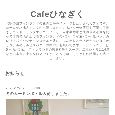
Cafeひなぎく
北欧の国フィンランドの森のなかをイメージした小さなカフェです。
ヨーロッパ地方で古くから親しまれているバター焙煎豆を丁寧に手挽
きしハンドドリップするコーヒーと、自家製酵母と北海道産小麦を使
って店内で焼き上げるフィンランドのパン。ライ麦パンや黒パン、カ
レリアパイやシナモンロールと共に、ふんわりと仕上げたひなぎくオ
リジナルのカルピスバターの白パンも焼いてます。ランチメニューは
選べるパンに、フィンランドの家庭料理とスープ。店主ひとりに14席
ほどの本当に小さなお店ですが、どうぞゆっくりとした時間をお過ご
し下さい。
お知らせ
2020-12-02 08:05:00
冬のムーミンボトル入荷しました。