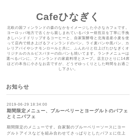
Cafeひなぎく
北欧の国フィンランドの森のなかをイメージした小さなカフェです。
ヨーロッパ地方で古くから親しまれているバター焙煎豆を丁寧に手挽
きしハンドドリップするコーヒーと、自家製酵母と北海道産小麦を使
って店内で焼き上げるフィンランドのパン。ライ麦パンや黒パン、カ
レリアパイやシナモンロールと共に、ふんわりと仕上げたひなぎくオ
リジナルのカルピスバターの白パンも焼いてます。ランチメニューは
選べるパンに、フィンランドの家庭料理とスープ。店主ひとりに14席
ほどの本当に小さなお店ですが、どうぞゆっくりとした時間をお過ご
し下さい。
お知らせ
2019-06-29 18:34:00
期間限定メニュー、ブルーベリーとヨーグルトのパフェ
とミニパフェ
期間限定のメニューです。自家製のブルーベリーソースにヨー
グルトアイスなどを組み合わせてさっぱりとしたパフェに仕上