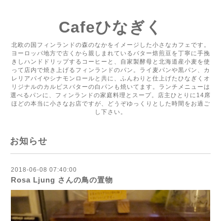
Cafeひなぎく
北欧の国フィンランドの森のなかをイメージした小さなカフェです。
ヨーロッパ地方で古くから親しまれているバター焙煎豆を丁寧に手挽
きしハンドドリップするコーヒーと、自家製酵母と北海道産小麦を使
って店内で焼き上げるフィンランドのパン。ライ麦パンや黒パン、カ
レリアパイやシナモンロールと共に、ふんわりと仕上げたひなぎくオ
リジナルのカルピスバターの白パンも焼いてます。ランチメニューは
選べるパンに、フィンランドの家庭料理とスープ。店主ひとりに14席
ほどの本当に小さなお店ですが、どうぞゆっくりとした時間をお過ご
し下さい。
お知らせ
2018-06-08 07:40:00
Rosa Ljung さんの鳥の置物