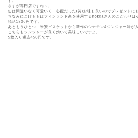
す。
さすが専門店ですね～。
缶は間違いなく可愛いく、心配だった(笑)お味も良いのでプレゼントに
ちなみにこけももはフィンランド産を使用するhokkaさんのこだわりは
税込1836円です。
あともうひとつ、米蜜ビスケットから新作のシナモン&ジンジャー味が
こちらもジンジャーが良く効いて美味しいですよ。
5枚入り税込450円です。