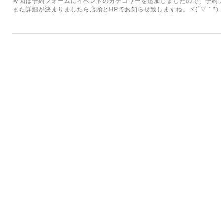
今回は予約フォームにイベントのカテゴリーを追加しましたので、予約
また詳細が決まりましたら店頭とHPでお知らせ致しますね。ヾ(´▽｀*)