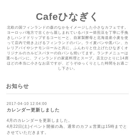
Cafeひなぎく
北欧の国フィンランドの森のなかをイメージした小さなカフェです。
ヨーロッパ地方で古くから親しまれているバター焙煎豆を丁寧に手挽
きしハンドドリップするコーヒーと、自家製酵母と北海道産小麦を使
って店内で焼き上げるフィンランドのパン。ライ麦パンや黒パン、カ
レリアパイやシナモンロールと共に、ふんわりと仕上げたひなぎくオ
リジナルのカルピスバターの白パンも焼いてます。ランチメニューは
選べるパンに、フィンランドの家庭料理とスープ。店主ひとりに14席
ほどの本当に小さなお店ですが、どうぞゆっくりとした時間をお過ご
し下さい。
お知らせ
2017-04-10 12:04:00
カレンダー更新しました
4月のカレンダーを更新しました。
4月22日(土)イベント開催の為、通常のカフェ営業は15時までと
させていただきます。