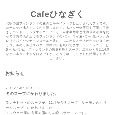
Cafeひなぎく
北欧の国フィンランドの森のなかをイメージした小さなカフェです。
ヨーロッパ地方で古くから親しまれているバター焙煎豆を丁寧に手挽
きしハンドドリップするコーヒーと、自家製酵母と北海道産小麦を使
って店内で焼き上げるフィンランドのパン。ライ麦パンや黒パン、カ
レリアパイやシナモンロールと共に、ふんわりと仕上げたひなぎくオ
リジナルのカルピスバターの白パンも焼いてます。ランチメニューは
選べるパンに、フィンランドの家庭料理とスープ。店主ひとりに14席
ほどの本当に小さなお店ですが、どうぞゆっくりとした時間をお過ご
し下さい。
お知らせ
2016-11-07 18:45:00
冬のスープにかわりました。
ランチセットのスープが、11月から冬スープ「サーモンのクリ
ームスープ」にかわりました。
ノルウェー産の肉厚で脂のりの良いサーモンです。