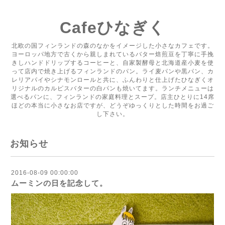
Cafeひなぎく
北欧の国フィンランドの森のなかをイメージした小さなカフェです。
ヨーロッパ地方で古くから親しまれているバター焙煎豆を丁寧に手挽
きしハンドドリップするコーヒーと、自家製酵母と北海道産小麦を使
って店内で焼き上げるフィンランドのパン。ライ麦パンや黒パン、カ
レリアパイやシナモンロールと共に、ふんわりと仕上げたひなぎくオ
リジナルのカルピスバターの白パンも焼いてます。ランチメニューは
選べるパンに、フィンランドの家庭料理とスープ。店主ひとりに14席
ほどの本当に小さなお店ですが、どうぞゆっくりとした時間をお過ご
し下さい。
お知らせ
2016-08-09 00:00:00
ムーミンの日を記念して。