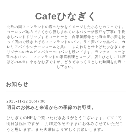
Cafeひなぎく
北欧の国フィンランドの森のなかをイメージした小さなカフェです。
ヨーロッパ地方で古くから親しまれているバター焙煎豆を丁寧に手挽
きしハンドドリップするコーヒーと、自家製酵母と北海道産小麦を使
って店内で焼き上げるフィンランドのパン。ライ麦パンや黒パン、カ
レリアパイやシナモンロールと共に、ふんわりと仕上げたひなぎくオ
リジナルのカルピスバターの白パンも焼いてます。ランチメニューは
選べるパンに、フィンランドの家庭料理とスープ。店主ひとりに14席
ほどの本当に小さなお店ですが、どうぞゆっくりとした時間をお過ご
し下さい。
お知らせ
2015-11-22 20:47:00
明日のお休みと来週からの季節のお野菜。
ひなぎくのHPをご覧いただきありがとうございます。(´▽｀*)
明日は祝日ですが 、月曜定休そのままにお休みさせていただこ
うと思います。また火曜日より宜しくお願いします｡