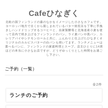
Cafeひなぎく
北欧の国フィンランドの森のなかをイメージした小さなカフェです。
ヨーロッパ地方で古くから親しまれているバター焙煎豆を丁寧に手挽
きしハンドドリップするコーヒーと、自家製酵母と北海道産小麦を使
って店内で焼き上げるフィンランドのパン。ライ麦パンや黒パン、カ
レリアパイやシナモンロールと共に、ふんわりと仕上げたひなぎくオ
リジナルのカルピスバターの白パンも焼いてます。ランチメニューは
選べるパンに、フィンランドの家庭料理とスープ。店主ひとりに14席
ほどの本当に小さなお店ですが、どうぞゆっくりとした時間をお過ご
し下さい。
ご予約（一覧）
全2件
ランチのご予約