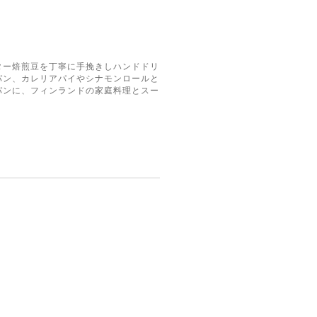
ター焙煎豆を丁寧に手挽きしハンドドリ
パン、カレリアパイやシナモンロールと
パンに、フィンランドの家庭料理とスー