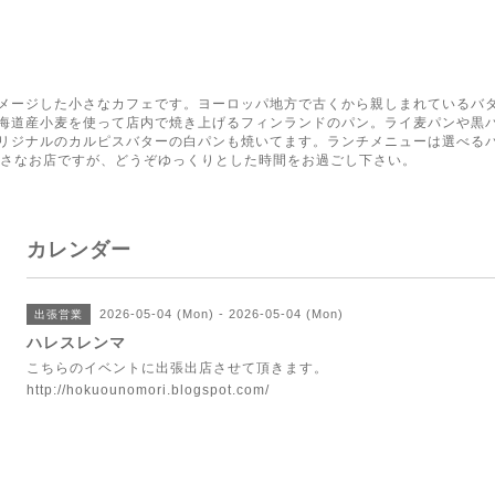
く
メージした小さなカフェです。ヨーロッパ地方で古くから親しまれているバ
海道産小麦を使って店内で焼き上げるフィンランドのパン。ライ麦パンや黒
リジナルのカルピスバターの白パンも焼いてます。ランチメニューは選べる
小さなお店ですが、どうぞゆっくりとした時間をお過ごし下さい。
カレンダー
2026-05-04 (Mon) - 2026-05-04 (Mon)
出張営業
ハレスレンマ
こちらのイベントに出張出店させて頂きます。
http://hokuounomori.blogspot.com/