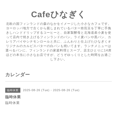
Cafeひなぎく
北欧の国フィンランドの森のなかをイメージした小さなカフェです。
ヨーロッパ地方で古くから親しまれているバター焙煎豆を丁寧に手挽
きしハンドドリップするコーヒーと、自家製酵母と北海道産小麦を使
って店内で焼き上げるフィンランドのパン。ライ麦パンや黒パン、カ
レリアパイやシナモンロールと共に、ふんわりと仕上げたひなぎくオ
リジナルのカルピスバターの白パンも焼いてます。ランチメニューは
選べるパンに、フィンランドの家庭料理とスープ。店主ひとりに14席
ほどの本当に小さなお店ですが、どうぞゆっくりとした時間をお過ご
し下さい。
カレンダー
2025-08-26 (Tue) - 2025-08-26 (Tue)
臨時休業
臨時休業
臨時休業