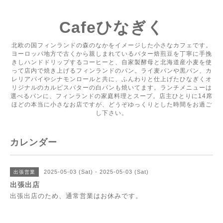
Cafeひなぎく
北欧の国フィンランドの森のなかをイメージした小さなカフェです。
ヨーロッパ地方で古くから親しまれているバター焙煎豆を丁寧に手挽
きしハンドドリップするコーヒーと、自家製酵母と北海道産小麦を使
って店内で焼き上げるフィンランドのパン。ライ麦パンや黒パン、カ
レリアパイやシナモンロールと共に、ふんわりと仕上げたひなぎくオ
リジナルのカルピスバターの白パンも焼いてます。ランチメニューは
選べるパンに、フィンランドの家庭料理とスープ。店主ひとりに14席
ほどの本当に小さなお店ですが、どうぞゆっくりとした時間をお過ご
し下さい。
カレンダー
2025-05-03 (Sat) - 2025-05-03 (Sat)
出張営業
出張出店
出張出店のため、通常営業はお休みです。