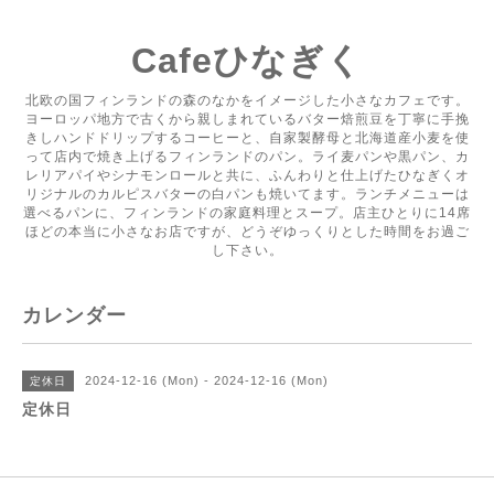
Cafeひなぎく
北欧の国フィンランドの森のなかをイメージした小さなカフェです。
ヨーロッパ地方で古くから親しまれているバター焙煎豆を丁寧に手挽
きしハンドドリップするコーヒーと、自家製酵母と北海道産小麦を使
って店内で焼き上げるフィンランドのパン。ライ麦パンや黒パン、カ
レリアパイやシナモンロールと共に、ふんわりと仕上げたひなぎくオ
リジナルのカルピスバターの白パンも焼いてます。ランチメニューは
選べるパンに、フィンランドの家庭料理とスープ。店主ひとりに14席
ほどの本当に小さなお店ですが、どうぞゆっくりとした時間をお過ご
し下さい。
カレンダー
2024-12-16 (Mon) - 2024-12-16 (Mon)
定休日
定休日