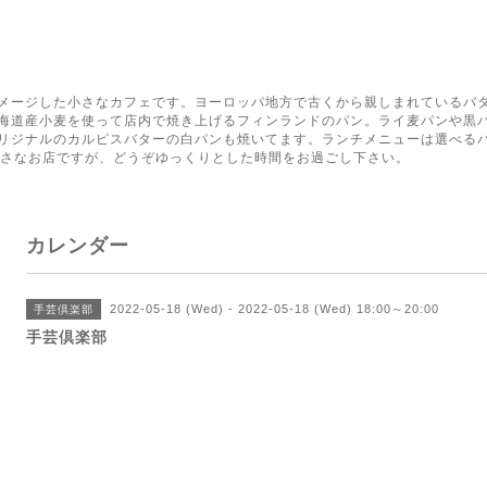
く
メージした小さなカフェです。ヨーロッパ地方で古くから親しまれているバ
海道産小麦を使って店内で焼き上げるフィンランドのパン。ライ麦パンや黒
リジナルのカルピスバターの白パンも焼いてます。ランチメニューは選べる
小さなお店ですが、どうぞゆっくりとした時間をお過ごし下さい。
カレンダー
2022-05-18 (Wed) - 2022-05-18 (Wed) 18:00～20:00
手芸倶楽部
手芸倶楽部