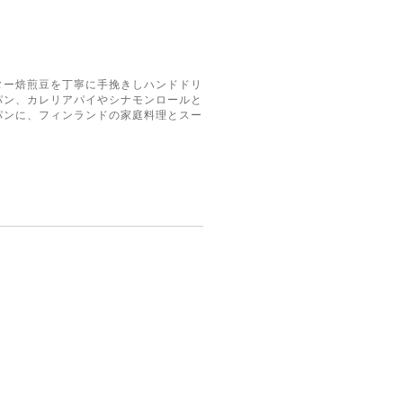
ター焙煎豆を丁寧に手挽きしハンドドリ
パン、カレリアパイやシナモンロールと
パンに、フィンランドの家庭料理とスー