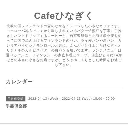
Cafeひなぎく
北欧の国フィンランドの森のなかをイメージした小さなカフェです。
ヨーロッパ地方で古くから親しまれているバター焙煎豆を丁寧に手挽
きしハンドドリップするコーヒーと、自家製酵母と北海道産小麦を使
って店内で焼き上げるフィンランドのパン。ライ麦パンや黒パン、カ
レリアパイやシナモンロールと共に、ふんわりと仕上げたひなぎくオ
リジナルのカルピスバターの白パンも焼いてます。ランチメニューは
選べるパンに、フィンランドの家庭料理とスープ。店主ひとりに14席
ほどの本当に小さなお店ですが、どうぞゆっくりとした時間をお過ご
し下さい。
カレンダー
2022-04-13 (Wed) - 2022-04-13 (Wed) 18:00～20:00
手芸倶楽部
手芸倶楽部