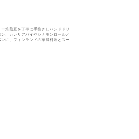
ター焙煎豆を丁寧に手挽きしハンドドリ
パン、カレリアパイやシナモンロールと
パンに、フィンランドの家庭料理とスー