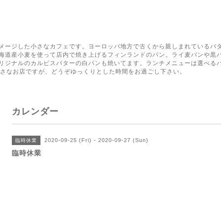
く
メージした小さなカフェです。ヨーロッパ地方で古くから親しまれているバ
海道産小麦を使って店内で焼き上げるフィンランドのパン。ライ麦パンや黒
リジナルのカルピスバターの白パンも焼いてます。ランチメニューは選べる
小さなお店ですが、どうぞゆっくりとした時間をお過ごし下さい。
カレンダー
2020-09-25 (Fri) - 2020-09-27 (Sun)
臨時休業
臨時休業