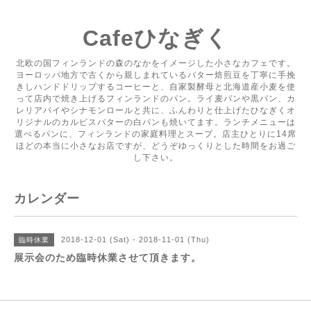
Cafeひなぎく
北欧の国フィンランドの森のなかをイメージした小さなカフェです。
ヨーロッパ地方で古くから親しまれているバター焙煎豆を丁寧に手挽
きしハンドドリップするコーヒーと、自家製酵母と北海道産小麦を使
って店内で焼き上げるフィンランドのパン。ライ麦パンや黒パン、カ
レリアパイやシナモンロールと共に、ふんわりと仕上げたひなぎくオ
リジナルのカルピスバターの白パンも焼いてます。ランチメニューは
選べるパンに、フィンランドの家庭料理とスープ。店主ひとりに14席
ほどの本当に小さなお店ですが、どうぞゆっくりとした時間をお過ご
し下さい。
カレンダー
2018-12-01 (Sat) - 2018-11-01 (Thu)
臨時休業
展示会のため臨時休業させて頂きます。