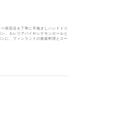
ター焙煎豆を丁寧に手挽きしハンドドリ
パン、カレリアパイやシナモンロールと
パンに、フィンランドの家庭料理とスー