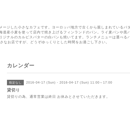
く
メージした小さなカフェです。ヨーロッパ地方で古くから親しまれているバ
海道産小麦を使って店内で焼き上げるフィンランドのパン。ライ麦パンや黒
リジナルのカルピスバターの白パンも焼いてます。ランチメニューは選べる
小さなお店ですが、どうぞゆっくりとした時間をお過ごし下さい。
カレンダー
2016-04-17 (Sun) - 2016-04-17 (Sun) 11:00～17:00
指定なし
貸切り
貸切りの為、通常営業は終日 お休みとさせていただきます。