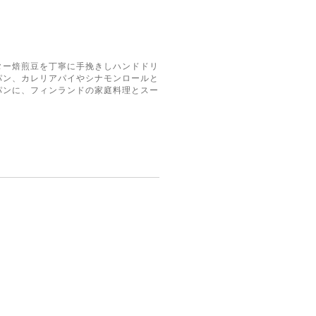
ター焙煎豆を丁寧に手挽きしハンドドリ
パン、カレリアパイやシナモンロールと
パンに、フィンランドの家庭料理とスー